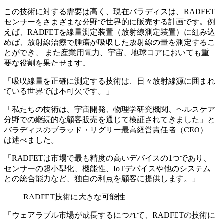
この技術に対する需要は高く、現在バラディスは、RADFET
センサーをさまざまな分野で世界的に販売する計画です。例
えば、RADFETを線量測定装置（放射線測定装置）に組み込
めば、放射線治療で腫瘍が吸収した放射線の量を測定するこ
とができ、 また産業用電力、宇宙、地球コアにおいても重
要な役割を果たせます。
「吸収線量を正確に測定する技術は、日々放射線源に囲まれ
ている世界では不可欠です。」
「私たちの技術は、宇宙開発、物理学研究機関、ヘルスケア
分野での継続的な顧客販売を通じて検証されてきました」と
バラディスのブラッド・リグリー最高経営責任者（CEO）
は述べました。
「RADFETは市場で最も精度の高いデバイスの1つであり、
センサーの超小型化、機能性、IoTデバイスや他のシステム
との統合能力など、独自の利点を顧客に提供します。」
RADFET技術に大きな可能性
「ウェアラブル市場が成長するにつれて、RADFETの技術に