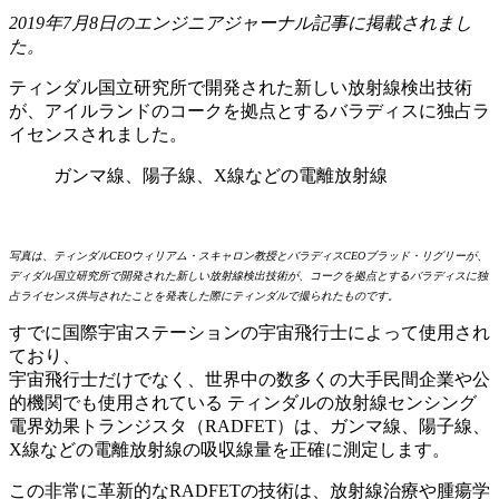
2019年7月8日のエンジニアジャーナル記事に掲載されまし
た。
ティンダル国立研究所で開発された新しい放射線検出技術
が、アイルランドのコークを拠点とするバラディスに独占ラ
イセンスされました。
ガンマ線、陽子線、X線などの電離放射線
写真は、ティンダルCEOウィリアム・スキャロン教授とバラディスCEOブラッド・リグリーが、
ディダル国立研究所で開発された新しい放射線検出技術が、コークを拠点とするバラディスに独
占ライセンス供与されたことを発表した際にティンダルで撮られたものです。
すでに国際宇宙ステーションの宇宙飛行士によって使用され
ており、
宇宙飛行士だけでなく、世界中の数多くの大手民間企業や公
的機関でも使用されている ティンダルの放射線センシング
電界効果トランジスタ（RADFET）は、ガンマ線、陽子線、
X線などの電離放射線の吸収線量を正確に測定します。
この非常に革新的なRADFETの技術は、放射線治療や腫瘍学