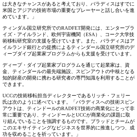
は大きなチャンスがあると考えており、バラディスはすでに
米国とアジアの技術市場の重要なプレーヤーと話し合いを進
めています。」
ティンダル国立研究所でのRADFET開発には、エンタープラ
イズ・アイルランド、欧州宇宙機関（ESA）、コーク大学技
術移転研究室の支援を受けています。また、バラディスはア
イルランド銀行との提携によるティンダール国立研究所のデ
ィープダイブ起業家プログラムからも支援を受けています。
ディープ・ダイブ起業家プログラムを通じて起業家は、資
金、ティンダールの最先端施設、スピンアウトの中核となる
知的財産の開発に携わる研究者の専門知識を利用することが
できます。
UCCの技術移転担当ディレクターであるリッチ・フェリー
氏は次のように述べています。「バラディスへの技術スピン
アウトは、ティンドールのRADFET技術の商業化にとって非
常に重要であり、ティンドールとUCCが商業化の課題に取
り組んでいることを強調するものです。ブラッドとチームが
このエキサイティングなビジネスを世界的に推進しつつ、成
功を収めることを祈っています。」