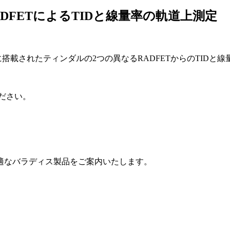
RADFETによるTIDと線量率の軌道上測定
T-1Bに搭載されたティンダルの2つの異なるRADFETからのT
ださい。
適なバラディス製品をご案内いたします。