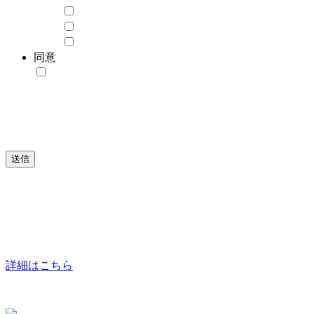
VT04 - 3 mGy (0.3 rad) ～ 10 Gy (1 krad)
VT05 - 10 Gy (1 krad) ～ 10 kGy (1 Mrad)
VT06 - 10 Gy (1 krad) ～ 10 kGy (1 Mrad)
同意
*
お問合せに返答いたしますので、このフォームにお
名前とご連絡をご記入ください。お客様の情報が保存
され、返答のために使用されることに同意される場合
は、チェックボックスに印をつけてください。詳細に
ついては、プライバシーポリシーをご覧ください。
送信
詳細はこちら
当社のチームにご連絡をいただければ、お客様のニーズに最
適なバラディス製品をご案内いたします。
詳細はこちら
In Partnership With