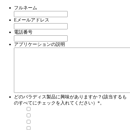
フルネーム
*
Eメールアドレス
*
電話番号
*
アプリケーションの説明
どのバラディス製品に興味がありますか？(該当するも
のすべてにチェックを入れてください）*。
すべて選択
VT01 - 1 cGy (1 rad) ～ 1 kGy (100 krad)
VT02 - 1 cGy (1 rad) ～ 1 kGy (100 krad)
VT03 - 3 mGy (0.3 rad) ～ 10 Gy (1 krad)