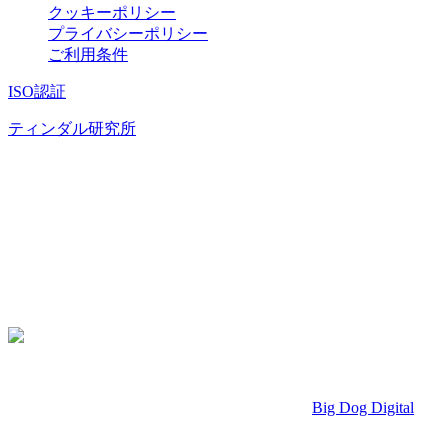
クッキーポリシー
プライバシーポリシー
ご利用条件
ISO認証
ティンダル研究所
当社について
バラディスは、高エネルギー放射線検出センサーのリーディ
ングプロバイダーでとして、RADFET（放射線センシング電
界効果トランジスタ）を世界で最も重要なイノベーターに提
供しています。
© 2026 Varadis | 全著作権所有
ウェブサイト：
Big Dog Digital
Ltd.