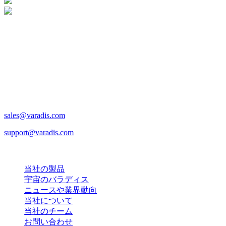
連絡先
Varadis
Unit 2、Site 13
Carrigaline Industrial Park、
Carrigaline,
P43 DC53、
Cork, Ireland
sales@varadis.com
support@varadis.com
ナビゲーション
当社の製品
宇宙のバラディス
ニュースや業界動向
当社について
当社のチーム
お問い合わせ